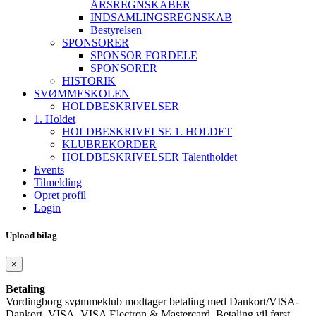
ÅRSREGNSKABER
INDSAMLINGSREGNSKAB
Bestyrelsen
SPONSORER
SPONSOR FORDELE
SPONSORER
HISTORIK
SVØMMESKOLEN
HOLDBESKRIVELSER
1. Holdet
HOLDBESKRIVELSE 1. HOLDET
KLUBREKORDER
HOLDBESKRIVELSER Talentholdet
Events
Tilmelding
Opret profil
Login
Upload bilag
×
Betaling
Vordingborg svømmeklub modtager betaling med Dankort/VISA-
Dankort, VISA, VISA Electron & Mastercard. Betaling vil først