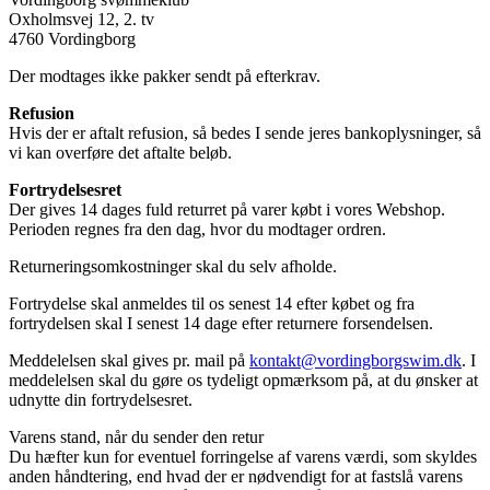
Oxholmsvej 12, 2. tv
4760 Vordingborg
Der modtages ikke pakker sendt på efterkrav.
Refusion
Hvis der er aftalt refusion, så bedes I sende jeres bankoplysninger, så
vi kan overføre det aftalte beløb.
Fortrydelsesret
Der gives 14 dages fuld returret på varer købt i vores Webshop.
Perioden regnes fra den dag, hvor du modtager ordren.
Returneringsomkostninger skal du selv afholde.
Fortrydelse skal anmeldes til os senest 14 efter købet og fra
fortrydelsen skal I senest 14 dage efter returnere forsendelsen.
Meddelelsen skal gives pr. mail på
kontakt@vordingborgswim.dk
. I
meddelelsen skal du gøre os tydeligt opmærksom på, at du ønsker at
udnytte din fortrydelsesret.
Varens stand, når du sender den retur
Du hæfter kun for eventuel forringelse af varens værdi, som skyldes
anden håndtering, end hvad der er nødvendigt for at fastslå varens