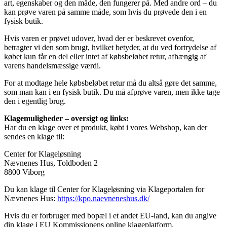
art, egenskaber og den måde, den fungerer på. Med andre ord – du
kan prøve varen på samme måde, som hvis du prøvede den i en
fysisk butik.
Hvis varen er prøvet udover, hvad der er beskrevet ovenfor,
betragter vi den som brugt, hvilket betyder, at du ved fortrydelse af
købet kun får en del eller intet af købsbeløbet retur, afhængig af
varens handelsmæssige værdi.
For at modtage hele købsbeløbet retur må du altså gøre det samme,
som man kan i en fysisk butik. Du må afprøve varen, men ikke tage
den i egentlig brug.
Klagemuligheder – oversigt og links:
Har du en klage over et produkt, købt i vores Webshop, kan der
sendes en klage til:
Center for Klageløsning
Nævnenes Hus, Toldboden 2
8800 Viborg
Du kan klage til Center for Klageløsning via Klageportalen for
Nævnenes Hus:
https://kpo.naevneneshus.dk/
Hvis du er forbruger med bopæl i et andet EU-land, kan du angive
din klage i EU Kommissionens online klageplatform.