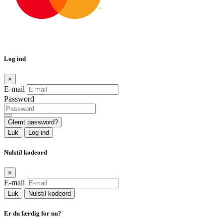
Log ind
×
E-mail
Password
Glemt password?
Luk
Log ind
Nulstil kodeord
×
E-mail
Luk
Nulstil kodeord
Er du færdig for nu?